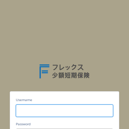
フ
レ
ッ
ク
ス
少
額
短
Username
期
保
険
BP
店
Password
ポ